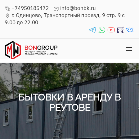
+74950185472
info@bonbk.ru
phone_in_talk
mark_email_read
г. Одинцово, Транспортный проезд, 9 стр. 9 с
location_on
9.00 до 22.00
telegrams_in
whatsapp_in
youtube_in
rutube_in
vk_in
dehaze