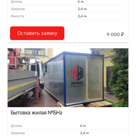
Длина
6 м.
Ширина
2,4 м.
Высота
2,4 м.
Оставить заявку
9 000
₽
Бытовка жилая №БН2
Длина
6 м
Ширина
2,4 м