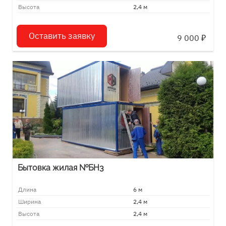
Высота
2,4 м
Оставить заявку
9 000
₽
Бытовка жилая №БН3
Длина
6 м
Ширина
2,4 м
Высота
2,4 м