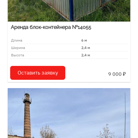
Аренда блок-контейнера №14055
Длина
6 м
Ширина
2,4 м
Высота
2,4 м
Оставить заявку
9 000
₽