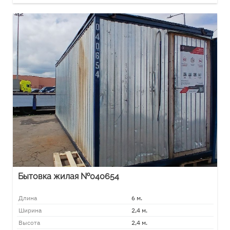
Бытовка жилая №040654
Длина
6 м.
Ширина
2,4 м.
Высота
2,4 м.