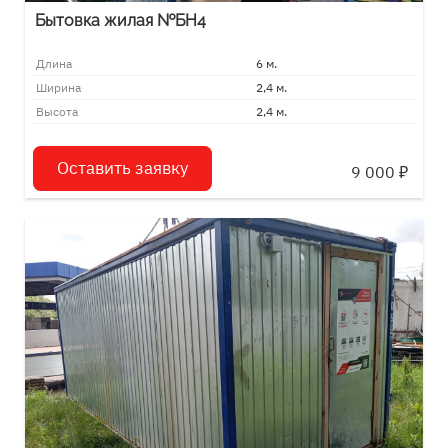
Бытовка жилая №БН4
Длина
6 м.
Ширина
2,4 м.
Высота
2,4 м.
Оставить заявку
9 000
₽