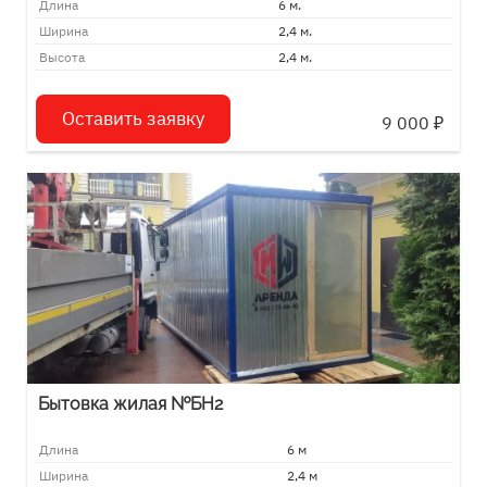
Длина
6 м.
Ширина
2,4 м.
Высота
2,4 м.
Оставить заявку
9 000
₽
Бытовка жилая №БН2
Длина
6 м
Ширина
2,4 м