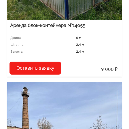
Аренда блок-контейнера №14055
Длина
6 м
Ширина
2,4 м
Высота
2,4 м
Оставить заявку
9 000
₽