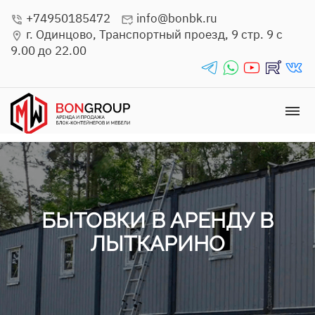
+74950185472
info@bonbk.ru
phone_in_talk
mark_email_read
г. Одинцово, Транспортный проезд, 9 стр. 9 с
location_on
9.00 до 22.00
telegrams_in
whatsapp_in
youtube_in
rutube_in
vk_in
dehaze