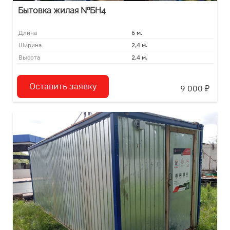
Бытовка жилая №БН4
Длина
6 м.
Ширина
2,4 м.
Высота
2,4 м.
Оставить заявку
9 000
₽