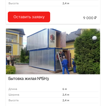
Высота
2,4 м
Оставить заявку
9 000
₽
Бытовка жилая №БН3
Длина
6 м
Ширина
2,4 м
Высота
2,4 м