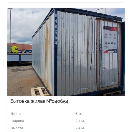
Бытовка жилая №040654
Длина
6 м.
Ширина
2,4 м.
Высота
2,4 м.