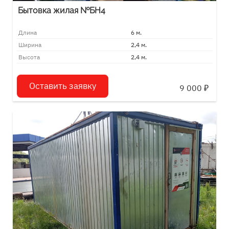
Бытовка жилая №БН4
Длина
6 м.
Ширина
2,4 м.
Высота
2,4 м.
Оставить заявку
9 000
₽