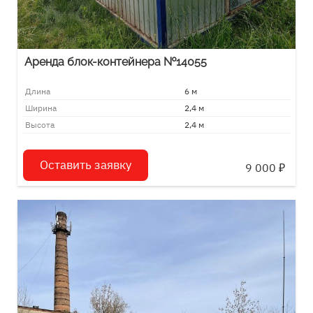
Аренда блок-контейнера №14055
Длина
6 м
Ширина
2,4 м
Высота
2,4 м
Оставить заявку
9 000
₽