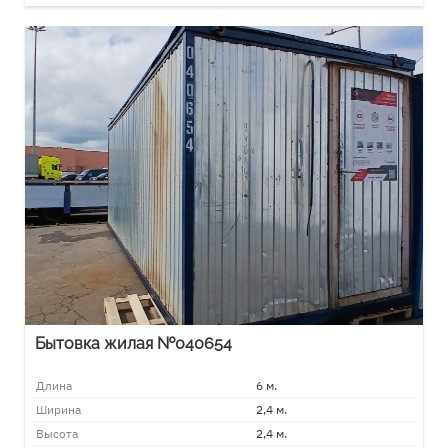
Бытовка жилая №040654
Длина
6 м.
Ширина
2,4 м.
Высота
2,4 м.