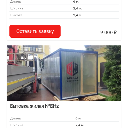
Длина
6 м.
Ширина
2,4 м.
Высота
2,4 м.
Оставить заявку
9 000
₽
Бытовка жилая №БН2
Длина
6 м
Ширина
2,4 м