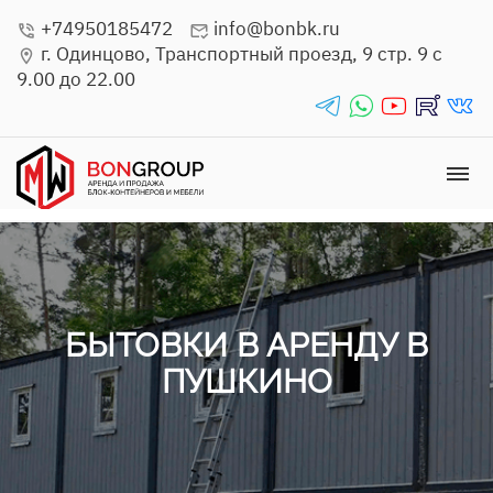
+74950185472
info@bonbk.ru
phone_in_talk
mark_email_read
г. Одинцово, Транспортный проезд, 9 стр. 9 с
location_on
9.00 до 22.00
telegrams_in
whatsapp_in
youtube_in
rutube_in
vk_in
dehaze