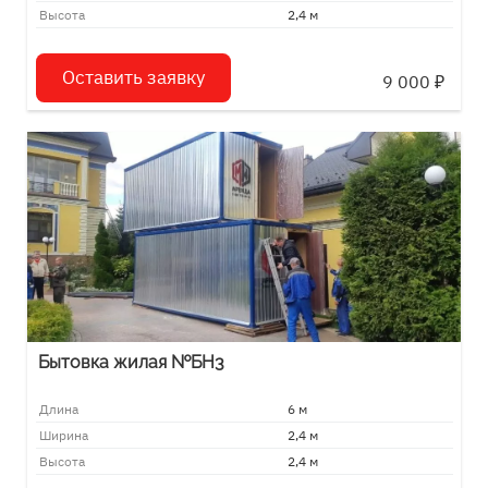
Высота
2,4 м
Оставить заявку
9 000
₽
Бытовка жилая №БН3
Длина
6 м
Ширина
2,4 м
Высота
2,4 м