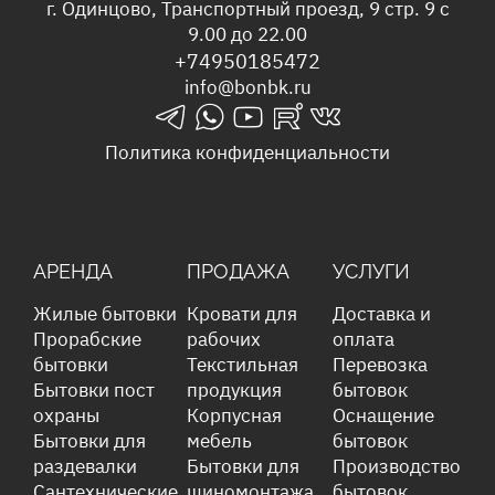
г. Одинцово, Транспортный проезд, 9 стр. 9 с
9.00 до 22.00
+74950185472
info@bonbk.ru
telegrams_in
whatsapp_in
youtube_in
rutube_in
vk_in
Политика конфиденциальности
АРЕНДА
ПРОДАЖА
УСЛУГИ
Жилые бытовки
Кровати для
Доставка и
Прорабские
рабочих
оплата
бытовки
Текстильная
Перевозка
Бытовки пост
продукция
бытовок
охраны
Корпусная
Оснащение
Бытовки для
мебель
бытовок
раздевалки
Бытовки для
Производство
Сантехнические
шиномонтажа
бытовок