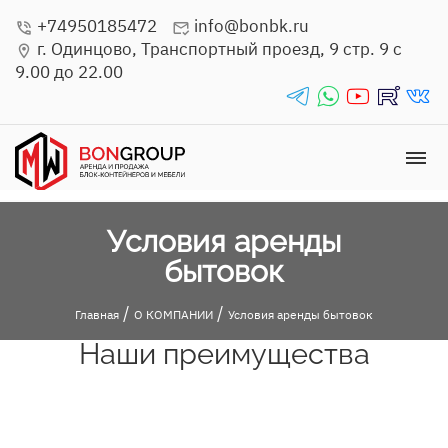
+74950185472
info@bonbk.ru
phone_in_talk
mark_email_read
г. Одинцово, Транспортный проезд, 9 стр. 9 с
location_on
9.00 до 22.00
telegrams_in
whatsapp_in
youtube_in
rutube_in
vk_in
dehaze
Условия аренды
бытовок
/
/
Главная
О КОМПАНИИ
Условия аренды бытовок
Наши преимущества