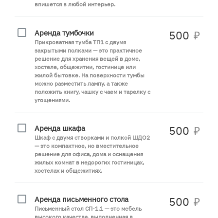
впишется в любой интерьер.
Аренда тумбочки
500
₽
Прикроватная тумба ТП1 с двумя
закрытыми полками — это практичное
решение для хранения вещей в доме,
хостеле, общежитии, гостинице или
жилой бытовке. На поверхности тумбы
можно разместить лампу, а также
положить книгу, чашку с чаем и тарелку с
угощениями.
Аренда шкафа
500
₽
Шкаф с двумя створками и полкой ШДО2
— это компактное, но вместительное
решение для офиса, дома и оснащения
жилых комнат в недорогих гостиницах,
хостелах и общежитиях.
Аренда письменного стола
500
₽
Письменный стол СП-1.1 — это мебель
высокого качества, выполненная в