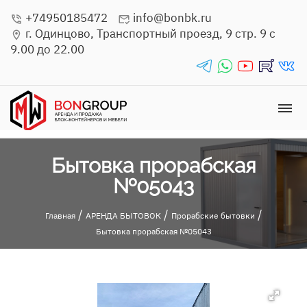
+74950185472
info@bonbk.ru
phone_in_talk
mark_email_read
г. Одинцово, Транспортный проезд, 9 стр. 9 с
location_on
9.00 до 22.00
telegrams_in
whatsapp_in
youtube_in
rutube_in
vk_in
dehaze
Бытовка прорабская
№05043
/
/
/
Главная
АРЕНДА БЫТОВОК
Прорабские бытовки
Бытовка прорабская №05043