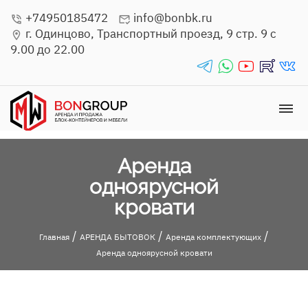
+74950185472
info@bonbk.ru
phone_in_talk
mark_email_read
г. Одинцово, Транспортный проезд, 9 стр. 9 с
location_on
9.00 до 22.00
telegrams_in
whatsapp_in
youtube_in
rutube_in
vk_in
dehaze
Аренда
одноярусной
кровати
/
/
/
Главная
АРЕНДА БЫТОВОК
Аренда комплектующих
Аренда одноярусной кровати