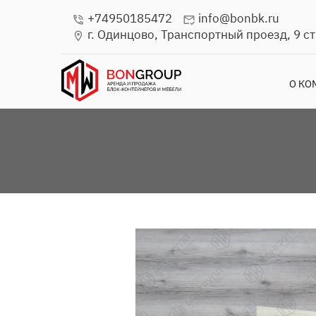
+74950185472
info@bonbk.ru
phone_in_talk
mark_email_read
г. Одинцово, Транспортный проезд, 9 стр
location_on
О КО