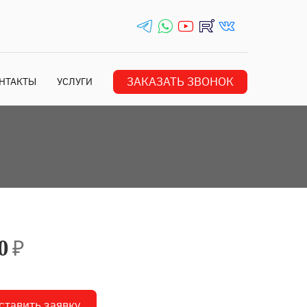
telegrams_in
whatsapp_in
youtube_in
rutube_in
vk_in
ЗАКАЗАТЬ ЗВОНОК
НТАКТЫ
УСЛУГИ
₽
0
ставить заявку