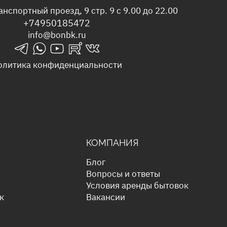
анспортный проезд, 9 стр. 9 с 9.00 до 22.00
+74950185472
info@bonbk.ru
telegrams_in
whatsapp_in
youtube_in
rutube_in
vk_in
олитика конфиденциальности
КОМПАНИЯ
Блог
Вопросы и ответы
Условия аренды бытовок
к
Вакансии