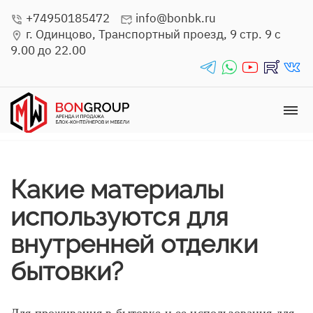
+74950185472
info@bonbk.ru
phone_in_talk
mark_email_read
г. Одинцово, Транспортный проезд, 9 стр. 9 с
location_on
9.00 до 22.00
telegrams_in
whatsapp_in
youtube_in
rutube_in
vk_in
dehaze
Какие материалы
используются для
внутренней отделки
бытовки?
Для проживания в бытовке и ее использования для