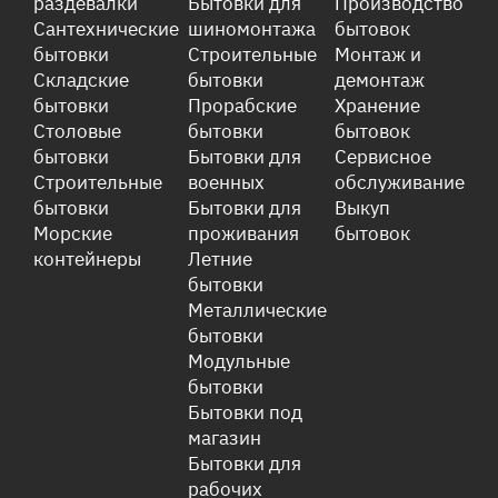
раздевалки
Бытовки для
Производство
Сантехнические
шиномонтажа
бытовок
бытовки
Строительные
Монтаж и
Складские
бытовки
демонтаж
бытовки
Прорабские
Хранение
Столовые
бытовки
бытовок
бытовки
Бытовки для
Сервисное
Строительные
военных
обслуживание
бытовки
Бытовки для
Выкуп
Морские
проживания
бытовок
контейнеры
Летние
бытовки
Металлические
бытовки
Модульные
бытовки
Бытовки под
магазин
Бытовки для
рабочих