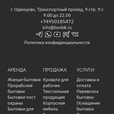
г. Одинцово, Транспортный проезд, 9 стр. 9 с
9.00 до 22.00
+74950185472
info@bonbk.ru
telegrams_in
whatsapp_in
youtube_in
rutube_in
vk_in
Политика конфиденциальности
АРЕНДА
ПРОДАЖА
УСЛУГИ
Жилые бытовки
Кровати для
Доставка и
Прорабские
рабочих
оплата
бытовки
Текстильная
Перевозка
Бытовки пост
продукция
бытовок
охраны
Корпусная
Оснащение
Бытовки для
мебель
бытовок